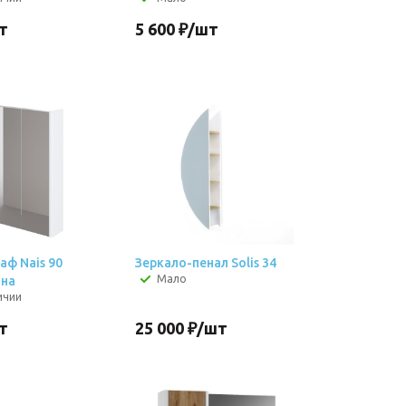
т
5 600
₽
/шт
аф Nais 90
Зеркало-пенал Solis 34
Мало
ана
ичии
т
25 000
₽
/шт