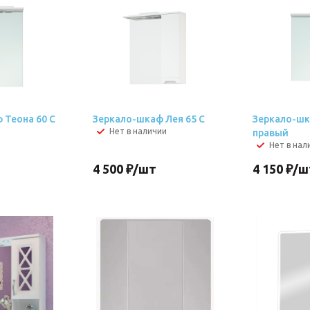
 Теона 60 С
Зеркало-шкаф Лея 65 С
Зеркало-шк
Нет в наличии
правый
Нет в нал
4 500
₽
/шт
4 150
₽
/ш