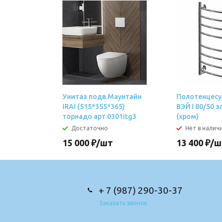
Унитаз подв.Маунтайн
Полотенцесу
IRAI (515*355*365)
ВЭЙ I 80/50 э
торнадо арт.0301itg3
(хром)
Достаточно
Нет в налич
15 000
₽
/шт
13 400
₽
/ш
+ 7 (987) 290-30-37
Заказать звонок