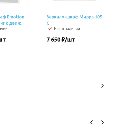
аф Emotion
Зеркало-шкаф Мирра 105
тчик движ.
С
ичии
Нет в наличии
шт
7 650
₽
/шт