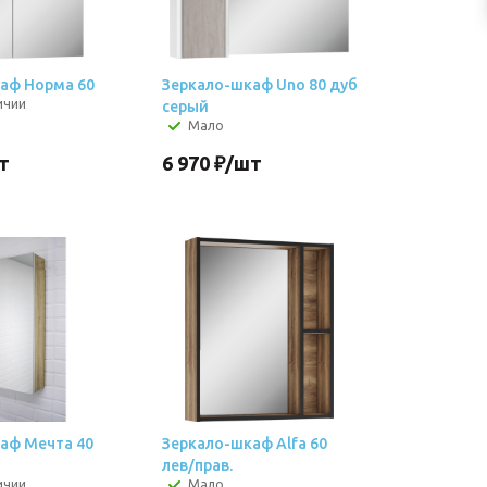
аф Норма 60
Зеркало-шкаф Uno 80 дуб
ичии
серый
Мало
т
6 970
₽
/шт
аф Мечта 40
Зеркало-шкаф Alfa 60
лев/прав.
ичии
Мало