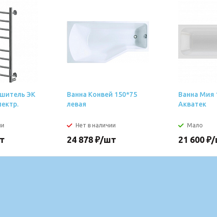
шитель ЭК
Ванна Конвей 150*75
Ванна Мия 
лектр.
левая
Акватек
ии
Нет в наличии
Мало
т
24 878
₽
/шт
21 600
₽
/