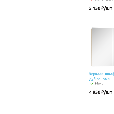
5 150
₽
/шт
Зеркало-шкаф
дуб сонома
Мало
4 950
₽
/шт