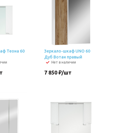
аф Теона 60
Зеркало-шкаф UNO 60
Дуб Вотан правый
ичии
Нет в наличии
т
7 850
₽
/шт