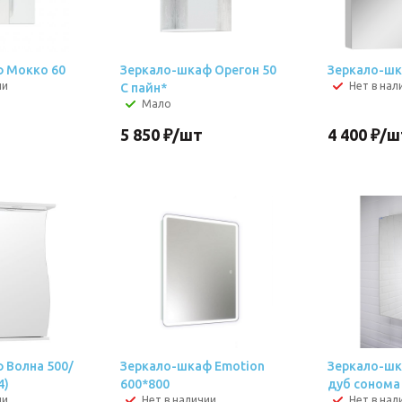
 Мокко 60
Зеркало-шкаф Орегон 50
Зеркало-шк
ии
Нет в нал
С пайн*
Мало
5 850
₽
/шт
4 400
₽
/ш
 Волна 500/
Зеркало-шкаф Emotion
Зеркало-шк
4)
600*800
дуб сонома
ии
Нет в наличии
Нет в нал