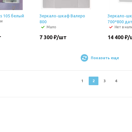
s 105 белый
Зеркало-шкаф Валеро
Зеркало-шк
ии
800
700*800 да
Мало
Нет в нал
т
7 300
₽
/шт
14 400
₽
/
Показать еще
1
2
3
4