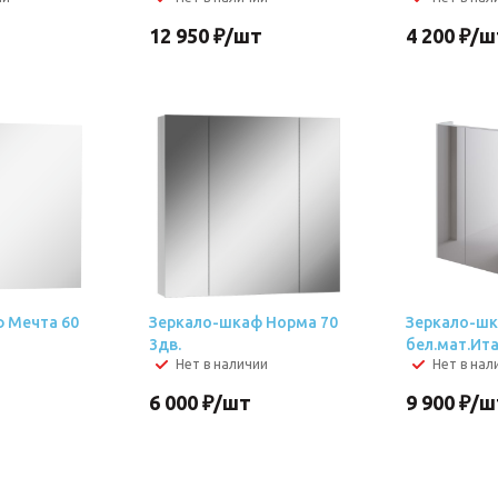
12 950
₽
/шт
4 200
₽
/ш
 Мечта 60
Зеркало-шкаф Норма 70
Зеркало-шк
3дв.
бел.мат.Ит
Нет в наличии
Нет в нал
6 000
₽
/шт
9 900
₽
/ш