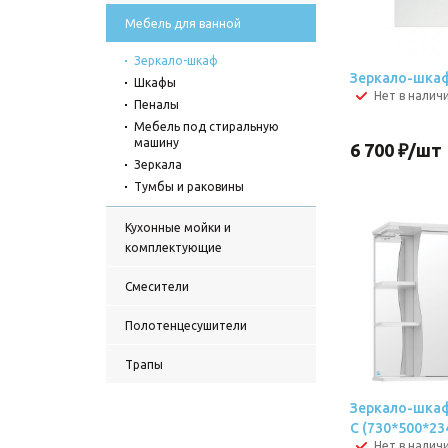
Мебель для ванной
Зеркало-шкаф
Зеркало-шкаф
Шкафы
Нет в налич
Пеналы
Мебель под стиральную
машину
6 700
₽
/шт
Зеркала
Тумбы и раковины
Кухонные мойки и
комплектующие
Смесители
Полотенцесушители
Трапы
Зеркало-шкаф
С (730*500*23
Нет в налич