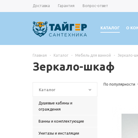
Доставка
Гарантия
Вопрос-ответ
КАТАЛОГ
О КО
Главная
-
Каталог
-
Мебель для ванной
-
Зеркало-ш
Зеркало-шкаф
По популярности
Каталог
Душевые кабины и
ограждения
Ванны и комплектующие
Унитазы и инсталяции