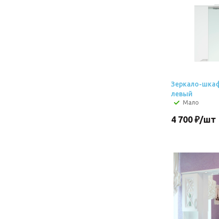
Зеркало-шкаф
левый
Мало
4 700
₽
/шт