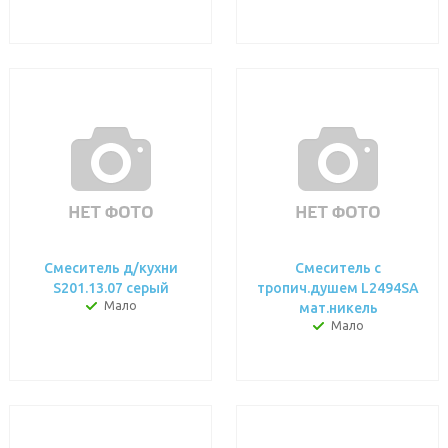
Смеситель д/кухни
Смеситель с
S201.13.07 серый
тропич.душем L2494SA
Мало
мат.никель
Мало