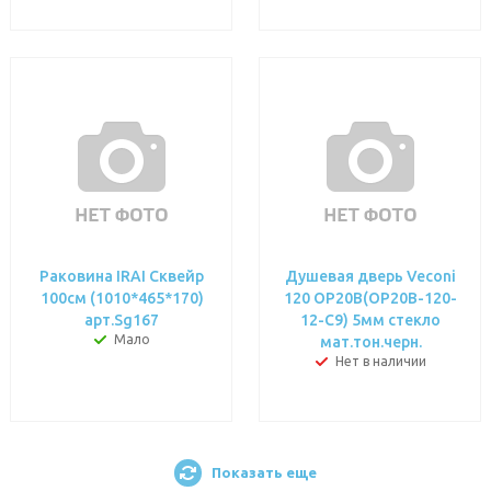
Раковина IRAI Сквейр
Душевая дверь Veconi
100см (1010*465*170)
120 OP20B(OP20B-120-
арт.Sg167
12-C9) 5мм стекло
Мало
мат.тон.черн.
Нет в наличии
Показать еще