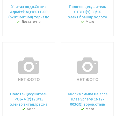
Унитаз подв.София
Полотенцесушитель
Aquatek AQ1801T-00
СТЭП I(У) 80/50
(520*360*360) торнадо
элект.брашир.золото
Достаточно
Мало
Полотенцесушитель
Кнопка смыва Balance
РОБ-4 (У)120/15
клав.Sphere(CN12-
электр.титан.графит
003GG) ворон.сталь
Мало
Мало