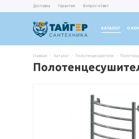
Доставка
Гарантия
Вопрос-ответ
КАТАЛОГ
О КО
Главная
-
Каталог
-
Полотенцесушители
-
Полотенце
Полотенцесушитель