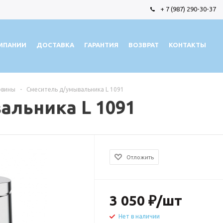
+ 7 (987) 290-30-37
МПАНИИ
ДОСТАВКА
ГАРАНТИЯ
ВОЗВРАТ
КОНТАКТЫ
овины
-
Смеситель д/умывальника L 1091
альника L 1091
Отложить
3 050
₽
/шт
Нет в наличии