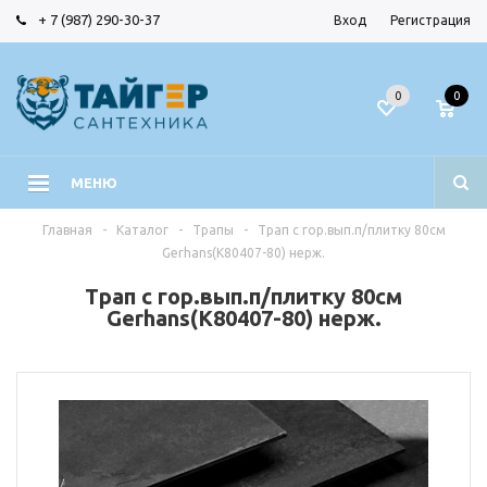
+ 7 (987) 290-30-37
Вход
Регистрация
0
0
МЕНЮ
Главная
-
Каталог
-
Трапы
-
Трап с гор.вып.п/плитку 80см
Gerhans(K80407-80) нерж.
Трап с гор.вып.п/плитку 80см
Gerhans(K80407-80) нерж.