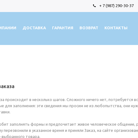
+ 7 (987) 290-30-37
МПАНИИ
ДОСТАВКА
ГАРАНТИЯ
ВОЗВРАТ
КОНТАКТЫ
заказа
а происходит в несколько шагов. Сложного ничего нет, потребуется в
ые для заполнения: эти сведения мы просим не из любопытства, они ну
авки.
любит заполнять формы и предпочитает живое человеческое общение, р
му перезвонили в указанное время и приняли Заказ, на сайте организов
 выбранного товара.