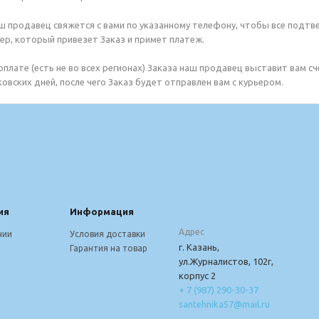
аш продавец свяжется с вами по указанному телефону, чтобы все подтве
ер, который привезет Заказ и примет платеж.
оплате (есть не во всех регионах) Заказа наш продавец выставит вам с
овских дней, после чего Заказ будет отправлен вам с курьером.
ия
Информация
Адрес
нии
Условия доставки
г. Казань,
Гарантия на товар
ул.Журналистов, 102г,
корпус 2
+ 7 (987) 290-30-37
santehnika57@mail.ru